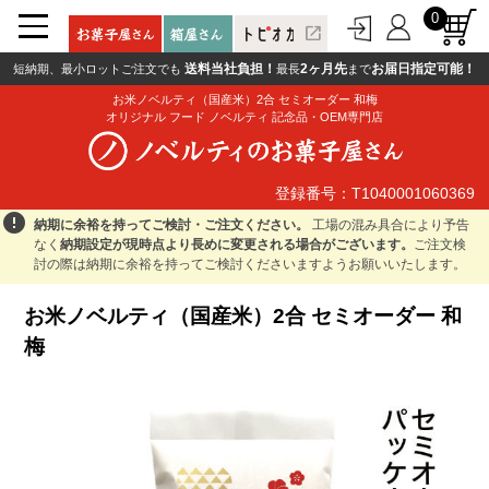
0
open_in_new
送料当社負担！
2ヶ月先
お届日指定可能！
短納期、最小ロットご注文でも
最長
まで
お米ノベルティ（国産米）2合 セミオーダー 和梅
オリジナル フード ノベルティ 記念品・OEM専門店
登録番号：T1040001060369
登録番号：T1040001060369
error
納期に余裕を持ってご検討・ご注文ください。
工場の混み具合により予告
なく
納期設定が現時点より長めに変更される場合がございます。
ご注文検
討の際は納期に余裕を持ってご検討くださいますようお願いいたします。
お米ノベルティ（国産米）2合 セミオーダー 和
梅