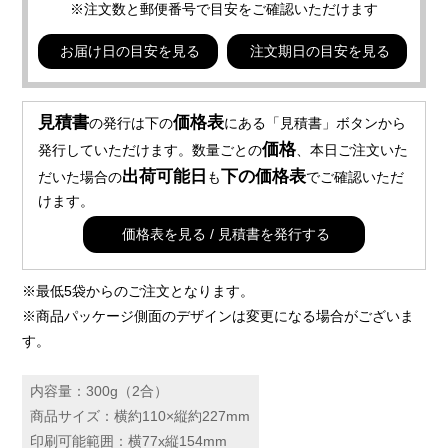
※注文数と郵便番号で目安をご確認いただけます
お届け日の目安を見る
注文期日の目安を見る
見積書
価格表
の発行は下の
にある「見積書」ボタンから
価格
発行していただけます。数量ごとの
、本日ご注文いた
出荷可能日
下の価格表
だいた場合の
も
でご確認いただ
けます。
価格表を見る / 見積書を発行する
※最低5袋からのご注文となります。
※商品パッケージ側面のデザインは変更になる場合がございま
す。
内容量：300g（2合）
商品サイズ：横約110×縦約227mm
印刷可能範囲：横77x縦154mm