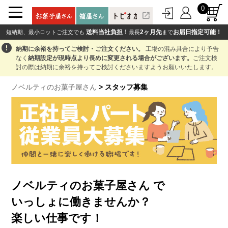
0
open_in_new
送料当社負担！
2ヶ月先
お届日指定可能！
短納期、最小ロットご注文でも
最長
まで
error
納期に余裕を持ってご検討・ご注文ください。
工場の混み具合により予告
なく
納期設定が現時点より長めに変更される場合がございます。
ご注文検
討の際は納期に余裕を持ってご検討くださいますようお願いいたします。
ノベルティのお菓子屋さん
> スタッフ募集
ノベルティのお菓子屋さん で
いっしょに働きませんか？
楽しい仕事です！