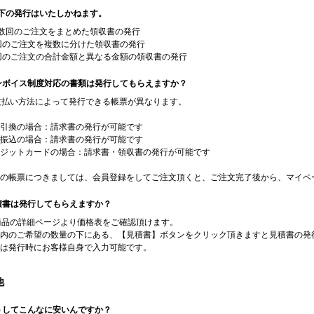
下の発行はいたしかねます。
数回のご注文をまとめた領収書の発行
回のご注文を複数に分けた領収書の発行
回のご注文の合計金額と異なる金額の領収書の発行
インボイス制度対応の書類は発行してもらえますか？
お支払い方法によって発行できる帳票が異なります。
引換の場合：請求書の発行が可能です
振込の場合：請求書の発行が可能です
ジットカードの場合：請求書・領収書の発行が可能です
の帳票につきましては、会員登録をしてご注文頂くと、ご注文完了後から、マイペ
見積書は発行してもらえますか？
各商品の詳細ページより価格表をご確認頂けます。
内のご希望の数量の下にある、【見積書】ボタンをクリック頂きますと見積書の発
は発行時にお客様自身で入力可能です。
他
どうしてこんなに安いんですか？