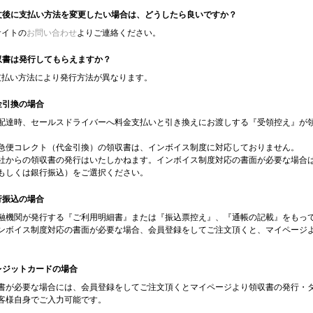
注文後に支払い方法を変更したい場合は、どうしたら良いですか？
当サイトの
お問い合わせ
よりご連絡ください。
領収書は発行してもらえますか？
お支払い方法により発行方法が異なります。
金引換の場合
配達時、セールスドライバーへ料金支払いと引き換えにお渡しする『受領控え』が
急便コレクト（代金引換）の領収書は、インボイス制度に対応しておりません。
社からの領収書の発行はいたしかねます。インボイス制度対応の書面が必要な場合
もしくは銀行振込）をご選択ください。
行振込の場合
融機関が発行する『ご利用明細書』または『振込票控え』、『通帳の記載』をもっ
ンボイス制度対応の書面が必要な場合、会員登録をしてご注文頂くと、マイページ
レジットカードの場合
書が必要な場合には、会員登録をしてご注文頂くとマイページより領収書の発行・
客様自身でご入力可能です。