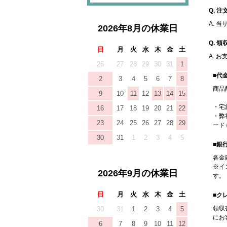
Q. 
A. 
2026年8月の休業日
Q. 
日
月
火
水
木
金
土
A. 
26
27
28
29
30
31
1
■代
2
3
4
5
6
7
8
商品
9
10
11
12
13
14
15
・宅
16
17
18
19
20
21
22
・弊
23
24
25
26
27
28
29
ード
30
31
1
2
3
4
5
■銀
各金
※イ
2026年9月の休業日
す。
日
月
火
水
木
金
土
■ク
領収
30
31
1
2
3
4
5
にお
6
7
8
9
10
11
12