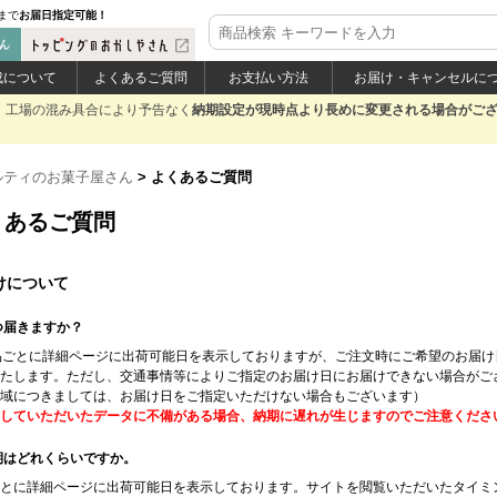
まで
お届日指定可能！
open_in_new
成について
よくあるご質問
お支払い方法
お届け・キャンセルに
。
工場の混み具合により予告なく
納期設定が現時点より長めに変更される場合がご
ルティのお菓子屋さん
> よくあるご質問
くあるご質問
けについて
いつ届きますか？
商品ごとに詳細ページに出荷可能日を表示しておりますが、ご注文時にご希望のお届
たします。ただし、交通事情等によりご指定のお届け日にお届けできない場合がご
域につきましては、お届け日をご指定いただけない場合もございます）
していただいたデータに不備がある場合、納期に遅れが生じますのでご注意くださ
納期はどれくらいですか。
とに詳細ページに出荷可能日を表示しております。サイトを閲覧いただいたタイミ