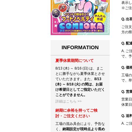
表示し
※ご注
Q. 
ご注文
方の県
Q. 
INFORMATION
A. 
で、予
夏季休業期間について
Q. 
8/13 (木) ～ 8/16 (日) は、まこ
とに勝手ながら夏季休業とさせ
工場の
ていただきます。また、
8/13
で、早
(木) ～ 8/18 (火) の間は、お届
け希望日としてご指定いただく
Q. 
ことができません。
営業日：
詳細はこちら >>
休業日
納期に余裕を持ってご検
討・ご注文ください
Q. 
A. 
工場の混み具合により、予告な
く、
納期設定が現時点より長め