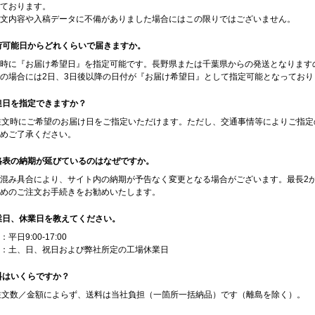
ております。
文内容や入稿データに不備がありました場合にはこの限りではございません。
出荷可能日からどれくらいで届きますか。
時に『お届け希望日』を指定可能です。長野県または千葉県からの発送となります
の場合には2日、3日後以降の日付が『お届け希望日』として指定可能となっており
配達日を指定できますか？
ご注文時にご希望のお届け日をご指定いただけます。ただし、交通事情等によりご指
めご了承ください。
価格表の納期が延びているのはなぜですか。
混み具合により、サイト内の納期が予告なく変更となる場合がございます。最長2
めのご注文お手続きをお勧めいたします。
営業日、休業日を教えてください。
平日9:00-17:00
：土、日、祝日および弊社所定の工場休業日
送料はいくらですか？
ご注文数／金額によらず、送料は当社負担（一箇所一括納品）です（離島を除く）。