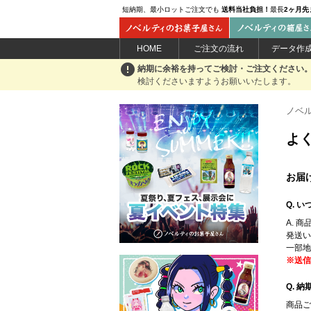
短納期、最小ロットご注文でも
送料当社負担！
最長
2ヶ月先
HOME
ご注文の流れ
データ作
error
納期に余裕を持ってご検討・ご注文ください
検討くださいますようお願いいたします。
ノベ
よ
お届
Q. 
A. 
発送い
一部地
※送信
Q. 
商品ご