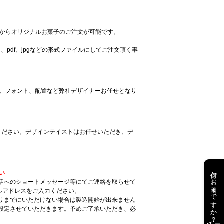
影した写真からオリジナルお菓子のご注文が可能です。
、pdf、jpgなどの形式ファイルにしてご注文頂く事
い。フォント、配置など弊社デザイナーお任せとなり
相談ください。デザインテイストはお任せいただき、デ
何かお困りですか？
い
話へのショートメッセージ等にてご連絡を取らせて
ルアドレスをご入力ください。
りまでにいただけない場合は製造開始が出来ません
設定させていただきます。予めご了承いただき、必
AI