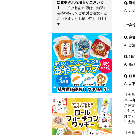
に変更される場合がございま
Q. 
す。
ご注文検討の際は、納期に
A. 
余裕を持ってご検討ご注文くだ
さいますようお願い申し上げま
す。
ご注
Q. 
A. 
Q. 
A. 
Q. 
A. 
【会員
202
ご注文
ご注文
注文く
※会
【会員