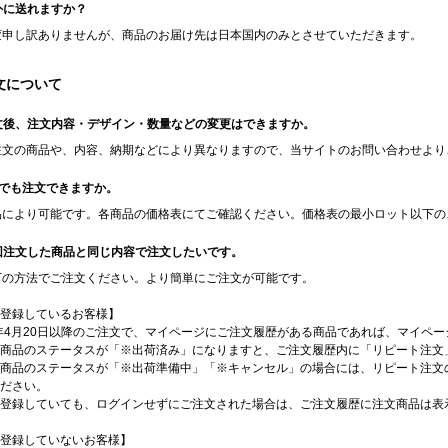
海外に送れますか？
大変申し訳ありませんが、商品のお届け先は日本国内のみとさせていただきます。
文について
注文後、注文内容・デザイン・数量などの変更はできますか。
ご注文の商品や、内容、納期などにより異なりますので、当サイトのお問い合わせよ
1個でも注文できますか。
商品により可能です。各商品の価格表にてご確認ください。価格表の最小ロット以下
前回注文した商品と同じ内容で注文したいです。
以下の方法でご注文ください。より簡単にご注文が可能です。
登録しているお客様】
4年4月20日以降のご注文で、マイページにご注文履歴がある商品であれば、マイペ
商品のステータスが「※出荷済み」になりますと、ご注文履歴内に「リピート注文
商品のステータスが「※出荷準備中」「※キャンセル」の場合には、リピート注文
ださい。
員登録していても、ログインせずにご注文された場合は、ご注文履歴に注文商品は表
登録していないお客様】