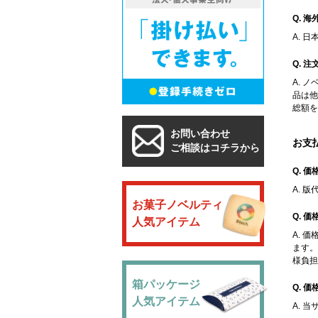
Q. 
A. 
Q. 
A. 
品は他
総額を
お問い合わせ
お支
ご相談はコチラから
Q. 
A. 
お菓子ノベルティ
Q. 
人気アイテム
A. 
ます。
様負担
箱パッケージ
Q. 
人気アイテム
A. 