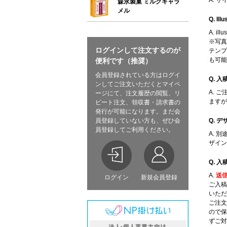
A. 
森永製菓 ミルクキャラ
メル
Q. 
A. 
※写真
ログインして注文するのが
テンプ
も可能
便利です（推奨）
会員登録されている方はログイ
Q. 
ンしてご注文いただくとマイペ
A. 
ージにて、注文履歴の閲覧、リ
ますが
ピート注文、領収書・請求書の
発行が可能になります。まだ会
員登録していない方も、ぜひ会
Q. 
員登録してご利用ください。
A. 
ザイン
Q. 
A.
送
ログイン
新規会員登録
ご入稿
いただ
ご注文
ので保
ずご対