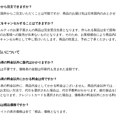
海外から注文できますか？
日本国外からご注文いただくことは可能ですが、商品のお届け先は日本国内のみとさ
注文をキャンセルすることはできますか？
ノベルティのお菓子屋さんの商品は完全受注生産となります。作られる製品は全て固
のお客様への販売が出来ないものとなります。そのため、お客様都合により商品内
キャンセル料として申し受けいたします。商品の性質上、予めご了承くださいます
払いについて
価格表の料金以外に版代はかかりますか？
版代は不要です。価格表の金額は印刷代も含まれた金額です。
価格表の料金以外にかかる料金は何ですか？
価格表の料金以外に、商品代金としてかかる料金はございません。商品代金以外では
お支払い方法で、代引を選択された場合は、代引手数料がかかります。銀行振込を
となります。クレジットカードを選択された場合は、価格表の料金以外にかかる料
価格は税込価格ですか？
当サイトの表示価格は全て「税込」価格となります。