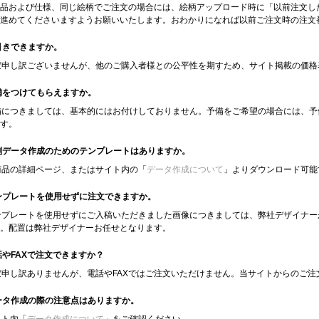
品および仕様、同じ絵柄でご注文の場合には、絵柄アップロード時に「以前注文し
進めてくださいますようお願いいたします。おわかりになれば以前ご注文時の注文
値引きできますか。
大変申し訳ございませんが、他のご購入者様との公平性を期すため、サイト掲載の価
予備をつけてもらえますか。
予備につきましては、基本的にはお付けしておりません。予備をご希望の場合には、
す。
印刷データ作成のためのテンプレートはありますか。
各商品の詳細ページ、またはサイト内の「
データ作成について
」よりダウンロード可能
テンプレートを使用せずに注文できますか。
テンプレートを使用せずにご入稿いただきました画像につきましては、弊社デザイナ
。配置は弊社デザイナーお任せとなります。
電話やFAXで注文できますか？
大変申し訳ありませんが、電話やFAXではご注文いただけません。当サイトからのご
データ作成の際の注意点はありますか。