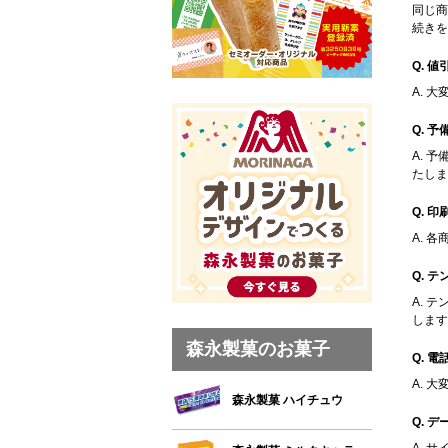
同じ商
続きを
Q. 
A. 
Q. 
A. 
たしま
Q. 
A. 
Q. 
A. 
します
森永製菓のお菓子
Q. 
A. 
森永製菓 ハイチュウ
Q. 