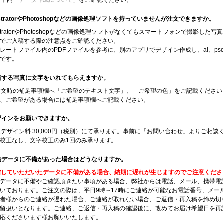
サイト内「
データ作成について
」をご確認ください。
IllustratorやPhotoshopなどの画像処理ソフトを持っていませんが注文できますか。
illustratorやPhotoshopなどの画像処理ソフトがなくてもスマートフォンで撮
でご入稿する際の注意点をご確認ください。
レートファイル内のPDFファイルを参考に、別のアプリでデザイン作成し、ai、psd
です。
入稿する写真に文字をいれてもらえますか。
ご注文時の補足事項欄へ「ご希望のテキスト文字」、「ご希望の色」をご記載くださ
、ご希望がある場合には補足事項欄へご記載ください。
デザインをお願いできますか。
別途デザイン料 30,000円（税別）にて承ります。事前に「お問い合わせ」よりご
校正なし、文字校正のみ1回のみ承ります。
入稿データに不備があった場合はどうなりますか。
信していただいたデータに不備がある場合、納期に遅れが生じますのでご注意くださ
データに不備やご確認頂きたい事項がある場合、弊社からは電話、メール、携帯電
いております。ご注文の際は、平日9時～17時にご連絡が可能なお電話番号、メー
者様からのご連絡が遅れた場合、ご連絡が取れない場合、ご返信・再入稿を締め切
留扱いとなります。ご連絡、ご返信・再入稿の確認後に、改めてお届け希望日を再
応くださいます様お願いいたします。