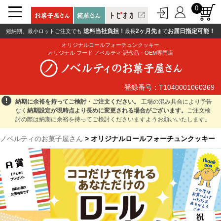
0
open_in_new
送料当社負担！
2ヶ月先
お届日指定可能！
短納期、最小ロットご注文でも
最長
まで
オリジナルロールフォーチュンクッキー
オリジナル フード ノベルティ 記念品・OEM専門店
登録番号：T1040001060369
登録番号：T1040001060369
error
納期に余裕を持ってご検討・ご注文ください。
工場の混み具合により予告
なく
納期設定が現時点より長めに変更される場合がございます。
ご注文検
討の際は納期に余裕を持ってご検討くださいますようお願いいたします。
ノベルティのお菓子屋さん
> オリジナルロールフォーチュンクッキー