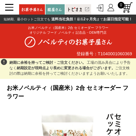
0
open_in_new
送料当社負担！
2ヶ月先
お届日指定可能！
短納期、最小ロットご注文でも
最長
まで
お米ノベルティ（国産米）2合 セミオーダー フラワー
オリジナル フード ノベルティ 記念品・OEM専門店
登録番号：T1040001060369
登録番号：T1040001060369
error
納期に余裕を持ってご検討・ご注文ください。
工場の混み具合により予告
なく
納期設定が現時点より長めに変更される場合がございます。
ご注文検
討の際は納期に余裕を持ってご検討くださいますようお願いいたします。
お米ノベルティ（国産米）2合 セミオーダー フ
ラワー