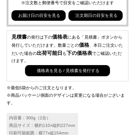
※注文数と郵便番号で目安をご確認いただけます
お届け日の目安を見る
注文期日の目安を見る
見積書
価格表
の発行は下の
にある「見積書」ボタンから
価格
発行していただけます。数量ごとの
、本日ご注文いた
出荷可能日
下の価格表
だいた場合の
も
でご確認いただ
けます。
価格表を見る / 見積書を発行する
※最低5袋からのご注文となります。
※商品パッケージ側面のデザインは変更になる場合がございま
す。
内容量：300g（2合）
商品サイズ：横約110×縦約227mm
印刷可能範囲：横77x縦154mm