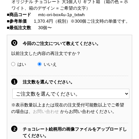
オリジナル チョコレート 大1個入り ギフト箱 （箱の色 = ホ
ワイト、箱のデザイン = ご希望の文字）
■
商品コード
mtc-ori-box4u-1p_txtwh
■
参考単価
1,370.4円（税別）※300個ご注文時の単価です。
■
最低注文数
30個〜
Q
今回のご注文について教えてください。
以前注文した内容の再注文ですか？
はい
いいえ
1
注文数を選んでください。
※表示数量以上または現在の注文受付可能数以上でご希望
の場合は、
お問い合わせ
からお問い合わせください。
2
チョコレート絵柄用の画像ファイルをアップロードし
てください。