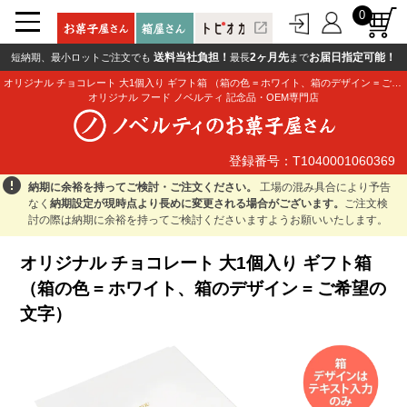
0
open_in_new
送料当社負担！
2ヶ月先
お届日指定可能！
短納期、最小ロットご注文でも
最長
まで
オリジナル チョコレート 大1個入り ギフト箱 （箱の色 = ホワイト、箱のデザイン = ご希望の文字）
オリジナル フード ノベルティ 記念品・OEM専門店
登録番号：T1040001060369
登録番号：T1040001060369
error
納期に余裕を持ってご検討・ご注文ください。
工場の混み具合により予告
なく
納期設定が現時点より長めに変更される場合がございます。
ご注文検
討の際は納期に余裕を持ってご検討くださいますようお願いいたします。
オリジナル チョコレート 大1個入り ギフト箱
（箱の色 = ホワイト、箱のデザイン = ご希望の
文字）