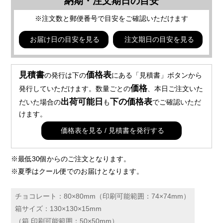
納期・注文期日の目安
※注文数と郵便番号で目安をご確認いただけます
お届け日の目安を見る
注文期日の目安を見る
見積書
価格表
の発行は下の
にある「見積書」ボタンから
価格
発行していただけます。数量ごとの
、本日ご注文いた
出荷可能日
下の価格表
だいた場合の
も
でご確認いただ
けます。
価格表を見る / 見積書を発行する
※最低30個からのご注文となります。
※夏季はクール便でのお届けとなります。
チョコレート：80×80mm（印刷可能範囲：74×74mm）
箱サイズ：130×130×15mm
（箱 印刷可能範囲：50×50mm）