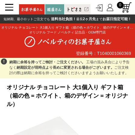
0
open_in_new
送料当社負担！
2ヶ月先
お届日指定可能！
短納期、最小ロットご注文でも
最長
まで
オリジナル チョコレート 大1個入り ギフト箱 （箱の色 = ホワイト、箱のデザイン = オリジナル）
オリジナル フード ノベルティ 記念品・OEM専門店
登録番号：T1040001060369
登録番号：T1040001060369
error
納期に余裕を持ってご検討・ご注文ください。
工場の混み具合により予告
なく
納期設定が現時点より長めに変更される場合がございます。
ご注文検
討の際は納期に余裕を持ってご検討くださいますようお願いいたします。
オリジナル チョコレート 大1個入り ギフト箱
（箱の色 = ホワイト、箱のデザイン = オリジナ
ル）