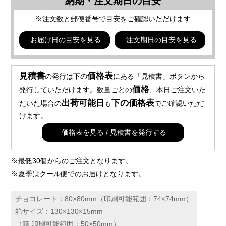
納期・注文期日の目安
※注文数と郵便番号で目安をご確認いただけます
お届け日の目安を見る
注文期日の目安を見る
見積書
価格表
の発行は下の
にある「見積書」ボタンから
価格
発行していただけます。数量ごとの
、本日ご注文いた
出荷可能日
下の価格表
だいた場合の
も
でご確認いただ
けます。
価格表を見る / 見積書を発行する
※最低30個からのご注文となります。
※夏季はクール便でのお届けとなります。
チョコレート：80×80mm（印刷可能範囲：74×74mm）
箱サイズ：130×130×15mm
（箱 印刷可能範囲：50×50mm）