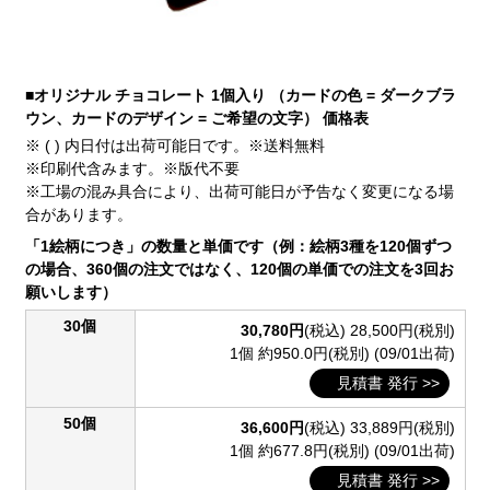
■オリジナル チョコレート 1個入り （カードの色 = ダークブラ
ウン、カードのデザイン = ご希望の文字） 価格表
※ ( ) 内日付は出荷可能日です。※送料無料
※印刷代含みます。※版代不要
※工場の混み具合により、出荷可能日が予告なく変更になる場
合があります。
「1絵柄につき」の数量と単価です（例：絵柄3種を120個ずつ
の場合、360個の注文ではなく、120個の単価での注文を3回お
願いします）
30個
30,780円
(税込)
28,500円(税別)
1個 約950.0円(税別)
(09/01出荷)
見積書 発行 >>
50個
36,600円
(税込)
33,889円(税別)
1個 約677.8円(税別)
(09/01出荷)
見積書 発行 >>