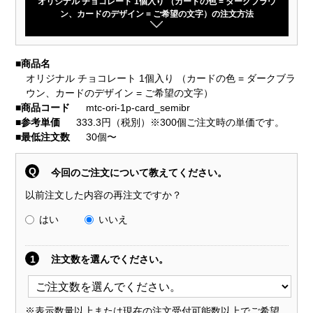
オリジナル チョコレート 1個入り （カードの色 = ダークブラウ
ン、カードのデザイン = ご希望の文字）の注文方法
■
商品名
オリジナル チョコレート 1個入り （カードの色 = ダークブラ
ウン、カードのデザイン = ご希望の文字）
■
商品コード
mtc-ori-1p-card_semibr
■
参考単価
333.3円（税別）※300個ご注文時の単価です。
■
最低注文数
30個〜
Q
今回のご注文について教えてください。
以前注文した内容の再注文ですか？
はい
いいえ
1
注文数を選んでください。
※表示数量以上または現在の注文受付可能数以上でご希望