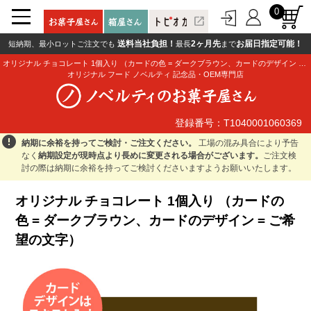
0
open_in_new
送料当社負担！
2ヶ月先
お届日指定可能！
短納期、最小ロットご注文でも
最長
まで
オリジナル チョコレート 1個入り （カードの色 = ダークブラウン、カードのデザイン = ご希望の文字）
オリジナル フード ノベルティ 記念品・OEM専門店
登録番号：T1040001060369
登録番号：T1040001060369
error
納期に余裕を持ってご検討・ご注文ください。
工場の混み具合により予告
なく
納期設定が現時点より長めに変更される場合がございます。
ご注文検
討の際は納期に余裕を持ってご検討くださいますようお願いいたします。
オリジナル チョコレート 1個入り （カードの
色 = ダークブラウン、カードのデザイン = ご希
望の文字）