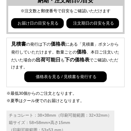
納期・注文期日の目安
※注文数と郵便番号で目安をご確認いただけます
お届け日の目安を見る
注文期日の目安を見る
見積書
価格表
の発行は下の
にある「見積書」ボタンから
価格
発行していただけます。数量ごとの
、本日ご注文いた
出荷可能日
下の価格表
だいた場合の
も
でご確認いただ
けます。
価格表を見る / 見積書を発行する
※最低30個からのご注文となります。
※夏季はクール便でのお届けとなります。
チョコレート：38×38mm（印刷可能範囲：32×32mm）
箱サイズ：58×58mm×高さ15mm
（印刷可能範囲：53×53 mm）