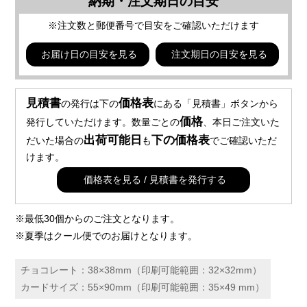
納期・注文期日の目安
※注文数と郵便番号で目安をご確認いただけます
お届け日の目安を見る
注文期日の目安を見る
見積書
価格表
の発行は下の
にある「見積書」ボタンから
価格
発行していただけます。数量ごとの
、本日ご注文いた
出荷可能日
下の価格表
だいた場合の
も
でご確認いただ
けます。
価格表を見る / 見積書を発行する
※最低30個からのご注文となります。
※夏季はクール便でのお届けとなります。
チョコレート：38×38mm（印刷可能範囲：32×32mm）
カードサイズ：55×90mm（印刷可能範囲：35×49 mm）