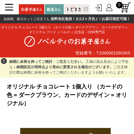
0
open_in_new
送料当社負担！
2ヶ月先
お届日指定可能！
短納期、最小ロットご注文でも
最長
まで
オリジナル チョコレート 1個入り （カードの色 = ダークブラウン、カードのデザイン = オリジナル）
オリジナル フード ノベルティ 記念品・OEM専門店
登録番号：T1040001060369
登録番号：T1040001060369
error
納期に余裕を持ってご検討・ご注文ください。
工場の混み具合により予告
なく
納期設定が現時点より長めに変更される場合がございます。
ご注文検
討の際は納期に余裕を持ってご検討くださいますようお願いいたします。
オリジナル チョコレート 1個入り （カードの
色 = ダークブラウン、カードのデザイン = オリ
ジナル）