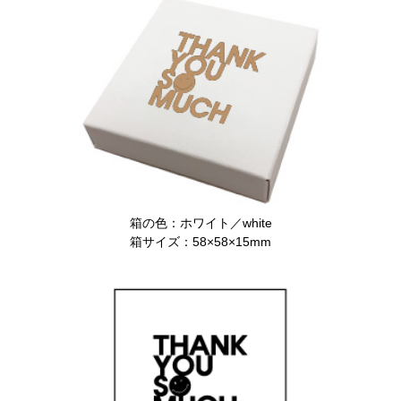
箱の色：ホワイト／white
箱サイズ：58×58×15mm