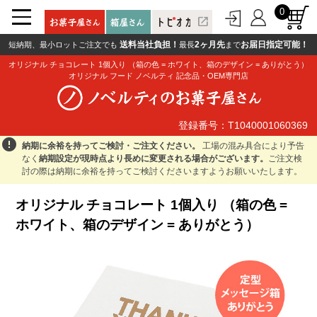
0
open_in_new
送料当社負担！
2ヶ月先
お届日指定可能！
短納期、最小ロットご注文でも
最長
まで
オリジナル チョコレート 1個入り （箱の色 = ホワイト、箱のデザイン = ありがとう）
オリジナル フード ノベルティ 記念品・OEM専門店
登録番号：T1040001060369
登録番号：T1040001060369
error
納期に余裕を持ってご検討・ご注文ください。
工場の混み具合により予告
なく
納期設定が現時点より長めに変更される場合がございます。
ご注文検
討の際は納期に余裕を持ってご検討くださいますようお願いいたします。
オリジナル チョコレート 1個入り （箱の色 =
ホワイト、箱のデザイン = ありがとう）