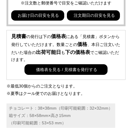
※注文数と郵便番号で目安をご確認いただけます
お届け日の目安を見る
注文期日の目安を見る
見積書
価格表
の発行は下の
にある「見積書」ボタンから
価格
発行していただけます。数量ごとの
、本日ご注文いた
出荷可能日
下の価格表
だいた場合の
も
でご確認いただ
けます。
価格表を見る / 見積書を発行する
※最低30個からのご注文となります。
※夏季はクール便でのお届けとなります。
チョコレート：38×38mm（印刷可能範囲：32×32mm）
箱サイズ：58×58mm×高さ15mm
（印刷可能範囲：53×53 mm）