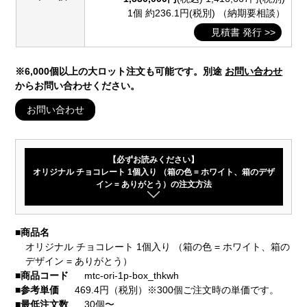
1個 約236.1円(税別)
（納期要相談）
見積書 発行 >>
※6,000個以上の大ロット注文も可能です。別途
お問い合わせ
からお問い合わせください。
お問い合わせ
【必ずお読みください】
オリジナル チョコレート 1個入り （箱の色 = ホワイト、箱のデザ
イン = ありがとう）の注文方法
■
商品名
オリジナル チョコレート 1個入り （箱の色 = ホワイト、箱の
デザイン = ありがとう）
■
商品コード
mtc-ori-1p-box_thkwh
■
参考単価
469.4円（税別）※300個ご注文時の単価です。
■
最低注文数
30個〜