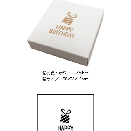
箱の色：ホワイト／white
箱サイズ：58×58×15mm