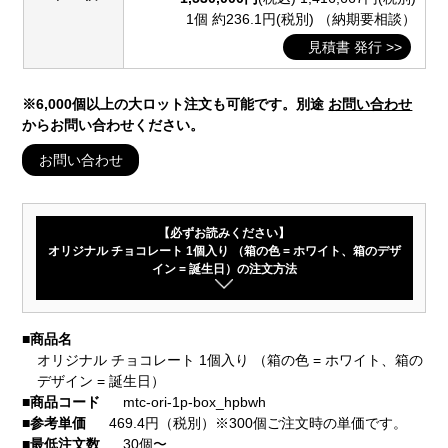
1個 約236.1円(税別)
（納期要相談）
見積書 発行 >>
※6,000個以上の大ロット注文も可能です。別途
お問い合わせ
からお問い合わせください。
お問い合わせ
【必ずお読みください】
オリジナル チョコレート 1個入り （箱の色 = ホワイト、箱のデザ
イン = 誕生日）の注文方法
■
商品名
オリジナル チョコレート 1個入り （箱の色 = ホワイト、箱の
デザイン = 誕生日）
■
商品コード
mtc-ori-1p-box_hpbwh
■
参考単価
469.4円（税別）※300個ご注文時の単価です。
■
最低注文数
30個〜