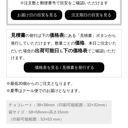
※注文数と郵便番号で目安をご確認いただけます
お届け日の目安を見る
注文期日の目安を見る
見積書
価格表
の発行は下の
にある「見積書」ボタンから
価格
発行していただけます。数量ごとの
、本日ご注文いた
出荷可能日
下の価格表
だいた場合の
も
でご確認いただ
けます。
価格表を見る / 見積書を発行する
※最低30個からのご注文となります。
※夏季はクール便でのお届けとなります。
チョコレート：38×38mm（印刷可能範囲：32×32mm）
箱サイズ：58×58mm×高さ15mm
（印刷可能範囲：53×53 mm）