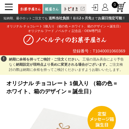
0
open_in_new
送料当社負担！
2ヶ月先
お届日指定可能！
短納期、最小ロットご注文でも
最長
まで
オリジナル チョコレート 1個入り （箱の色 = ホワイト、箱のデザイン = 誕生日）
オリジナル フード ノベルティ 記念品・OEM専門店
登録番号：T1040001060369
登録番号：T1040001060369
error
納期に余裕を持ってご検討・ご注文ください。
工場の混み具合により予告
なく
納期設定が現時点より長めに変更される場合がございます。
ご注文検
討の際は納期に余裕を持ってご検討くださいますようお願いいたします。
オリジナル チョコレート 1個入り （箱の色 =
ホワイト、箱のデザイン = 誕生日）