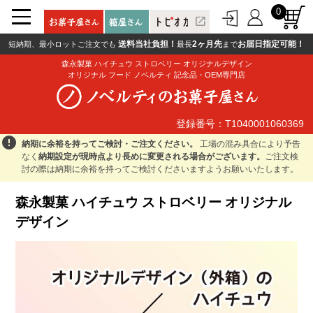
0
open_in_new
送料当社負担！
2ヶ月先
お届日指定可能！
短納期、最小ロットご注文でも
最長
まで
森永製菓 ハイチュウ ストロベリー オリジナルデザイン
オリジナル フード ノベルティ 記念品・OEM専門店
登録番号：T1040001060369
登録番号：T1040001060369
error
納期に余裕を持ってご検討・ご注文ください。
工場の混み具合により予告
なく
納期設定が現時点より長めに変更される場合がございます。
ご注文検
討の際は納期に余裕を持ってご検討くださいますようお願いいたします。
森永製菓 ハイチュウ ストロベリー オリジナル
デザイン