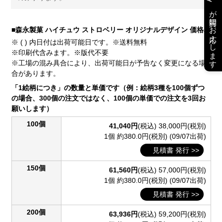
が質問にお応えします
■森永製菓 ハイチュウ ストロベリー オリジナルデザイン 価格表
※ ( ) 内日付は出荷可能日です。※送料無料
※印刷代含みます。※版代不要
※工場の混み具合により、出荷可能日が予告なく変更になる場
合があります。
「1絵柄につき」の数量と単価です（例：絵柄3種を100個ずつ
の場合、300個の注文ではなく、100個の単価での注文を3回お
願いします）
100個
41,040円
(税込)
38,000円(税別)
1個 約380.0円(税別)
(09/07出荷)
見積書 発行 >>
150個
61,560円
(税込)
57,000円(税別)
1個 約380.0円(税別)
(09/07出荷)
見積書 発行 >>
200個
63,936円
(税込)
59,200円(税別)