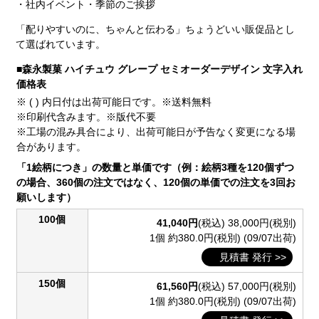
・社内イベント・季節のご挨拶
「配りやすいのに、ちゃんと伝わる」ちょうどいい販促品とし
て選ばれています。
■森永製菓 ハイチュウ グレープ セミオーダーデザイン 文字入れ
価格表
※ ( ) 内日付は出荷可能日です。※送料無料
※印刷代含みます。※版代不要
※工場の混み具合により、出荷可能日が予告なく変更になる場
合があります。
「1絵柄につき」の数量と単価です（例：絵柄3種を120個ずつ
の場合、360個の注文ではなく、120個の単価での注文を3回お
願いします）
100個
41,040円
(税込)
38,000円(税別)
1個 約380.0円(税別)
(09/07出荷)
見積書 発行 >>
150個
61,560円
(税込)
57,000円(税別)
1個 約380.0円(税別)
(09/07出荷)