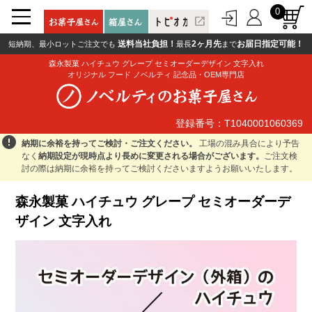
0
open_in_new
送料当社負担！
2ヶ月先
お届日指定可能！
短納期、最小ロットご注文でも
最長
まで
森永製菓 ハイチュウ グレープ セミオーダーデザイン 文字入れ
オリジナル フード ノベルティ 記念品・OEM専門店
登録番号：T1040001060369
登録番号：T1040001060369
error
納期に余裕を持ってご検討・ご注文ください。
工場の混み具合により予告
なく
納期設定が現時点より長めに変更される場合がございます。
ご注文検
討の際は納期に余裕を持ってご検討くださいますようお願いいたします。
森永製菓 ハイチュウ グレープ セミオーダーデ
ザイン 文字入れ