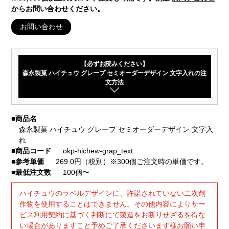
からお問い合わせください。
お問い合わせ
【必ずお読みください】
森永製菓 ハイチュウ グレープ セミオーダーデザイン 文字入れの注
文方法
■
商品名
森永製菓 ハイチュウ グレープ セミオーダーデザイン 文字入
れ
■
商品コード
okp-hichew-grap_text
■
参考単価
269.0円（税別）※300個ご注文時の単価です。
■
最低注文数
100個〜
ハイチュウのラベルデザインに、許諾されていない二次創
作物を使用することはできません。その他内容によりサー
ビス利用契約に基づく判断にて製造をお断りせざるを得な
い場合がありますこと予めご了承くださいます様お願い申