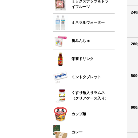
ミックスナッツ＆ドラ
イフルーツ
24
ミネラルウォーター
笛みんちゅ
28
栄養ドリンク
50
ミントタブレット
くすり瓶入りラムネ
（クリアケース入り）
90
カップ麺
カレー