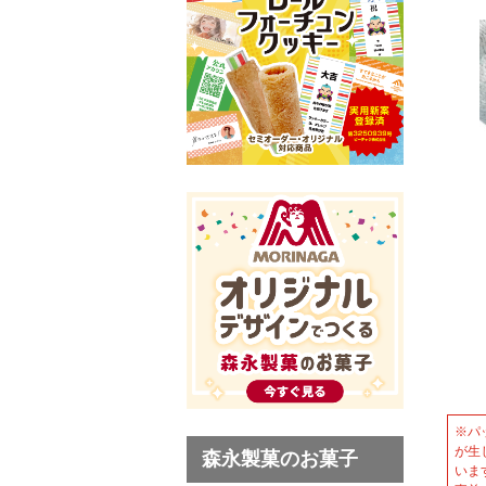
※パ
が生
森永製菓のお菓子
いま