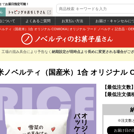
まで
お届日指定可能！
open_in_new
成について
よくあるご質問
お支払い方法
お届け・キャンセルに
ルティ（国産米）1合 オリジナル COMIOKA
|
オリジナル フード ノベルティ 記念品・OE
。
工場の混み具合により予告なく
納期設定が現時点より長めに変更される場合がご
米ノベルティ（国産米）1合 オリジナル CO
【最低注文数
【最低注文価格
※注文数
お届け日の