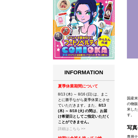
INFORMATION
夏季休業期間について
8/13 (木) ～ 8/16 (日) は、まこ
国産米
とに勝手ながら夏季休業とさせ
の物販
ていただきます。また、
8/13
米した
(木) ～ 8/18 (火) の間は、お届
す。
け希望日としてご指定いただく
ことができません。
写真
詳細はこちら >>
専用テ