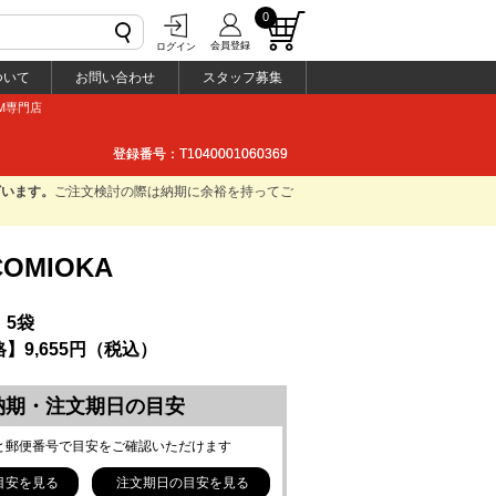
0
会員登録
ログイン
ついて
お問い合わせ
スタッフ募集
M専門店
登録番号：T1040001060369
登録番号：T1040001060369
ざいます。
ご注文検討の際は納期に余裕を持ってご
MIOKA
】5袋
】9,655円（税込）
納期・注文期日の目安
と郵便番号で目安をご確認いただけます
目安を見る
注文期日の目安を見る