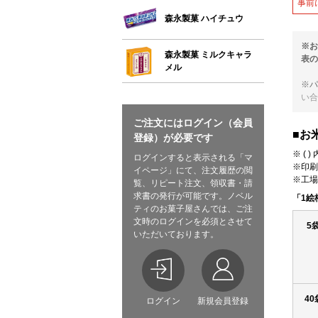
事前
森永製菓 ハイチュウ
※お
森永製菓 ミルクキャラ
表の
メル
※パ
い合
ご注文にはログイン（会員
■お
登録）が必要です
※ (
ログインすると表示される「マ
※印刷
イページ」にて、注文履歴の閲
※工場
覧、リピート注文、領収書・請
求書の発行が可能です。ノベル
「1絵
ティのお菓子屋さんでは、ご注
文時のログインを必須とさせて
5
いただいております。
40
ログイン
新規会員登録