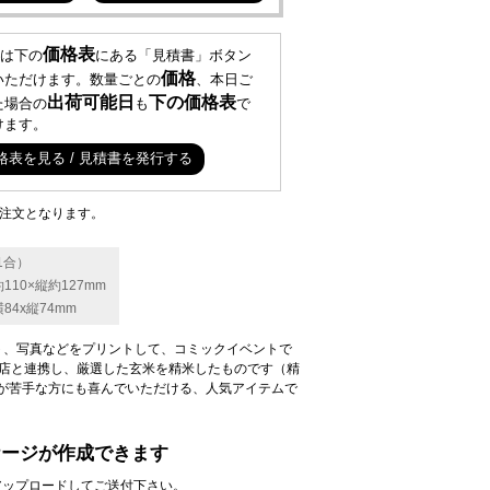
価格表
は下の
にある「見積書」ボタン
価格
いただけます。数量ごとの
、本日ご
出荷可能日
下の価格表
た場合の
も
で
けます。
格表を見る / 見積書を発行する
ご注文となります。
1合）
10×縦約127mm
4x縦74mm
ト、写真などをプリントして、コミックイベントで
穀店と連携し、厳選した玄米を精米したものです（精
が苦手な方にも喜んでいただける、人気アイテムで
ケージが作成できます
よりアップロードしてご送付下さい。