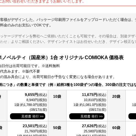
にお問い合わせいただきますようお願いいたします。
客様がデザインした、パッケージ印刷用ファイルをアップロードいただく場合は、
料金のみのお支払いでOKです。
ッケージデザインを弊社へご依頼いただくことも可能です。その場合は、別途デザイン
わせ」
よりご相談ください。デザインテイストはお任せいただき、デザイン校正な
米ノベルティ（国産米）1合 オリジナル COMIOKA 価格表
 ) 内日付は出荷可能日です。※送料無料
代含みます。※版代不要
の混み具合により、出荷可能日が予告なく変更になる場合があります。
柄につき」の数量と単価です（例：絵柄3種を100袋ずつの場合、300袋の注文では
9,655円
11,675円
(税込)
(税込)
袋
10袋
20袋
8,940円(税別)
10,810円(税別)
1袋 約1,788.0円(税別)
1袋 約1,081.0円(税別)
1
(08/17出荷)
(08/17出荷)
見積書 発行 >>
見積書 発行 >>
23,501円
27,626円
(税込)
(税込)
袋
50袋
60袋
21,760円(税別)
25,580円(税別)