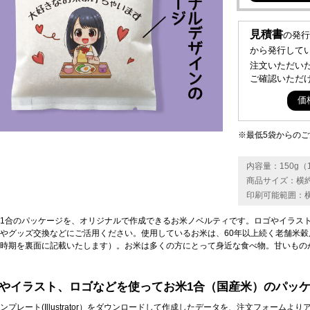
見積書
の発行
から発行して
注文いただい
ご確認いただ
価
※最低5袋からの
内容量：150g（
商品サイズ：横約1
印刷可能範囲：横8
1合のパッケージを、オリジナルで作成できるお米ノベルティです。ロゴやイラス
やグッズ交換などにご活用ください。使用しているお米は、60年以上続く老舗米
時期を裏面に記載いたします）。お米は多くの方にとって身近な食べ物。甘いもの
やイラスト、ロゴなどを使ってお米1合（国産米）のパッ
ンプレート(Illustrator）をダウンロードして作成したデータを、注文フォーム