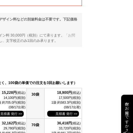
デザイン料などの別途料金は不要です。下記価格
料 30,000円（税別）にて承ります。
「お問
し、文字校正のみ1回のみ承ります。
なく、100袋の単価での注文を3回お願いします）
15,228円
18,900円
(税込)
(税込)
30袋
14,100円(税別)
17,500円(税別)
何かお困りですか？
袋 約705.0円(税別)
1袋 約583.3円(税別)
(08/17出荷)
(08/17出荷)
見積書 発行 >>
見積書 発行 >>
32,162円
36,418円
(税込)
(税込)
70袋
29,780円(税別)
33,720円(税別)
AI