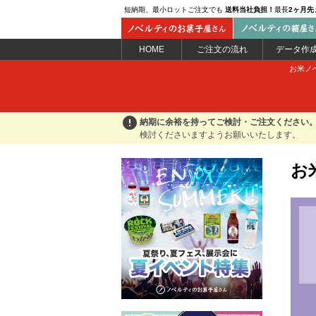
短納期、最小ロットご注文でも
送料当社負担！
最長
2ヶ月先
HOME
ご注文の流れ
データ作
お米ノベ
error
納期に余裕を持ってご検討・ご注文ください
検討くださいますようお願いいたします。
お