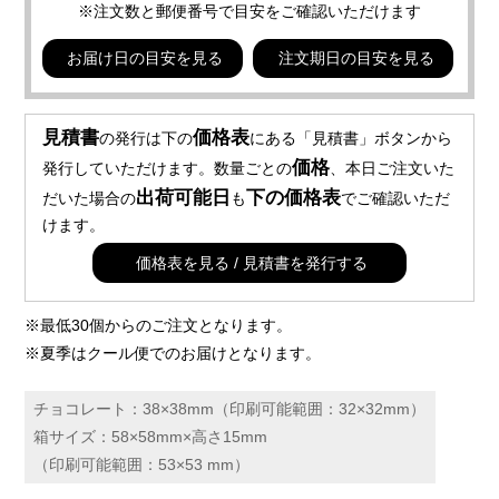
※注文数と郵便番号で目安をご確認いただけます
お届け日の目安を見る
注文期日の目安を見る
見積書
価格表
の発行は下の
にある「見積書」ボタンから
価格
発行していただけます。数量ごとの
、本日ご注文いた
出荷可能日
下の価格表
だいた場合の
も
でご確認いただ
けます。
価格表を見る / 見積書を発行する
※最低30個からのご注文となります。
※夏季はクール便でのお届けとなります。
チョコレート：38×38mm（印刷可能範囲：32×32mm）
箱サイズ：58×58mm×高さ15mm
（印刷可能範囲：53×53 mm）