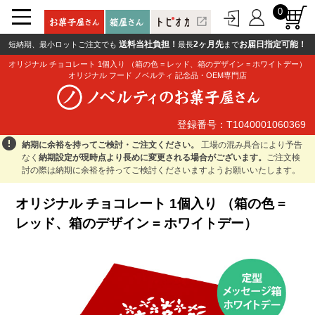
0
open_in_new
送料当社負担！
2ヶ月先
お届日指定可能！
短納期、最小ロットご注文でも
最長
まで
オリジナル チョコレート 1個入り （箱の色 = レッド、箱のデザイン = ホワイトデー）
オリジナル フード ノベルティ 記念品・OEM専門店
登録番号：T1040001060369
登録番号：T1040001060369
error
納期に余裕を持ってご検討・ご注文ください。
工場の混み具合により予告
なく
納期設定が現時点より長めに変更される場合がございます。
ご注文検
討の際は納期に余裕を持ってご検討くださいますようお願いいたします。
オリジナル チョコレート 1個入り （箱の色 =
レッド、箱のデザイン = ホワイトデー）