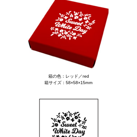
箱の色：レッド／red
箱サイズ：58×58×15mm