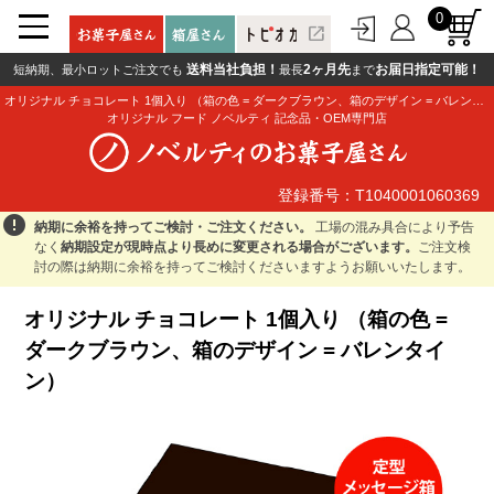
0
open_in_new
送料当社負担！
2ヶ月先
お届日指定可能！
短納期、最小ロットご注文でも
最長
まで
オリジナル チョコレート 1個入り （箱の色 = ダークブラウン、箱のデザイン = バレンタイン）
オリジナル フード ノベルティ 記念品・OEM専門店
登録番号：T1040001060369
登録番号：T1040001060369
error
納期に余裕を持ってご検討・ご注文ください。
工場の混み具合により予告
なく
納期設定が現時点より長めに変更される場合がございます。
ご注文検
討の際は納期に余裕を持ってご検討くださいますようお願いいたします。
オリジナル チョコレート 1個入り （箱の色 =
ダークブラウン、箱のデザイン = バレンタイ
ン）