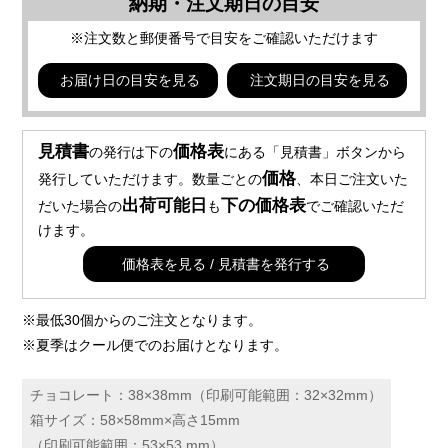
納期・注文期日の目安
※注文数と郵便番号で目安をご確認いただけます
お届け日の目安を見る
注文期日の目安を見る
見積書
価格表
の発行は下の
にある「見積書」ボタンから
価格
発行していただけます。数量ごとの
、本日ご注文いた
出荷可能日
下の価格表
だいた場合の
も
でご確認いただ
けます。
価格表を見る / 見積書を発行する
※最低30個からのご注文となります。
※夏季はクール便でのお届けとなります。
チョコレート：38×38mm（印刷可能範囲：32×32mm）
箱サイズ：58×58mm×高さ15mm
（印刷可能範囲：53×53 mm）