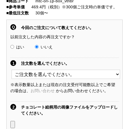
■
商品コード
mtc-ori-1p-box_vtnbr
■
参考単価
469.4円（税別）※300個ご注文時の単価です。
■
最低注文数
30個〜
Q
今回のご注文について教えてください。
以前注文した内容の再注文ですか？
はい
いいえ
1
注文数を選んでください。
※表示数量以上または現在の注文受付可能数以上でご希望
の場合は、
お問い合わせ
からお問い合わせください。
2
チョコレート絵柄用の画像ファイルをアップロードし
てください。