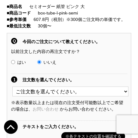
■
商品名
セミオーダー 紙管 ピンク 大
■
商品コード
box-tube-l-pink-semi
■
参考単価
607.8円（税別）※300個ご注文時の単価です。
■
最低注文数
30個〜
Q
今回のご注文について教えてください。
以前注文した内容の再注文ですか？
はい
いいえ
1
注文数を選んでください。
※表示数量以上または現在の注文受付可能数以上でご希望
の場合は、
お問い合わせ
からお問い合わせください。
2
テキストをご入力ください。
※各テキストの位置を確認する