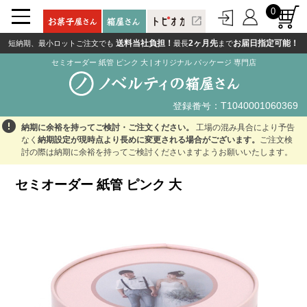
0
open_in_new
送料当社負担！
2ヶ月先
お届日指定可能！
短納期、最小ロットご注文でも
最長
まで
セミオーダー 紙管 ピンク 大
|
オリジナル パッケージ 専門店
登録番号：T1040001060369
登録番号：T1040001060369
error
納期に余裕を持ってご検討・ご注文ください。
工場の混み具合により予告
なく
納期設定が現時点より長めに変更される場合がございます。
ご注文検
討の際は納期に余裕を持ってご検討くださいますようお願いいたします。
セミオーダー 紙管 ピンク 大