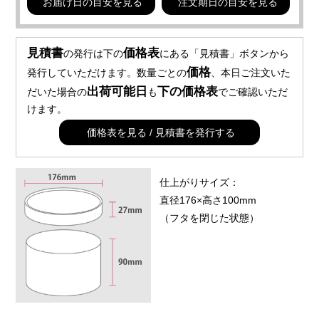
お届け日の目安を見る
注文期日の目安を見る
見積書
価格表
の発行は下の
にある「見積書」ボタンから
価格
発行していただけます。数量ごとの
、本日ご注文いた
出荷可能日
下の価格表
だいた場合の
も
でご確認いただ
けます。
価格表を見る / 見積書を発行する
仕上がりサイズ：
直径176×高さ100mm
（フタを閉じた状態）