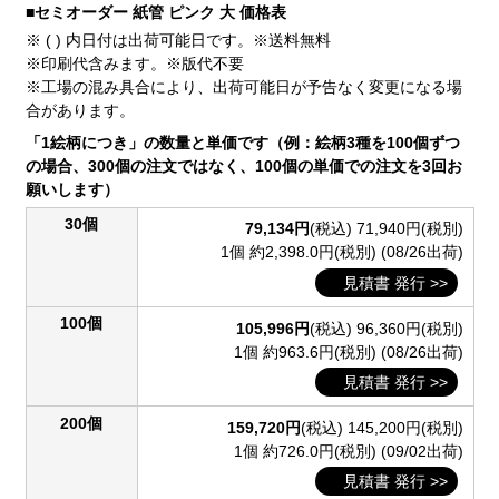
■セミオーダー 紙管 ピンク 大 価格表
※ ( ) 内日付は出荷可能日です。※送料無料
※印刷代含みます。※版代不要
※工場の混み具合により、出荷可能日が予告なく変更になる場
合があります。
「1絵柄につき」の数量と単価です（例：絵柄3種を100個ずつ
の場合、300個の注文ではなく、100個の単価での注文を3回お
願いします）
30個
79,134円
(税込)
71,940円(税別)
1個 約2,398.0円(税別)
(08/26出荷)
見積書 発行 >>
100個
105,996円
(税込)
96,360円(税別)
1個 約963.6円(税別)
(08/26出荷)
見積書 発行 >>
200個
159,720円
(税込)
145,200円(税別)
1個 約726.0円(税別)
(09/02出荷)
見積書 発行 >>