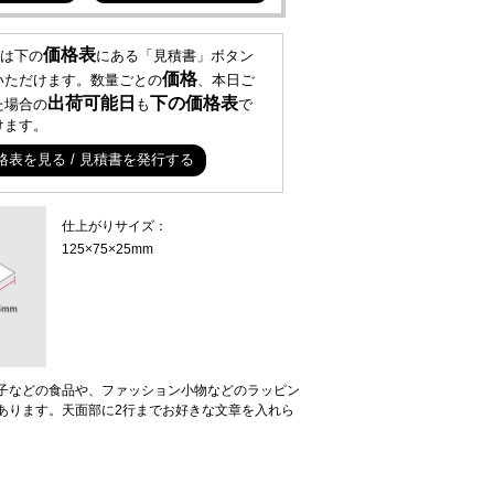
価格表
は下の
にある「見積書」ボタン
価格
いただけます。数量ごとの
、本日ご
出荷可能日
下の価格表
た場合の
も
で
けます。
格表を見る / 見積書を発行する
仕上がりサイズ：
125×75×25mm
子などの食品や、ファッション小物などのラッピン
あります。天面部に2行までお好きな文章を入れら