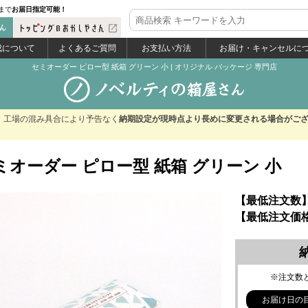
まで
お届日指定可能！
open_in_new
成について
よくあるご質問
お支払い方法
お届け・キャンセルに
セミオーダー ピロー型 紙箱 グリーン 小
|
オリジナル パッケージ 専門店
。
工場の混み具合により予告なく
納期設定が現時点より長めに変更される場合がご
ミオーダー ピロー型 紙箱 グリーン 小
【最低注文数】
【最低注文価格
※注文数
お届け日の