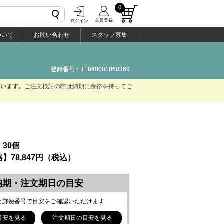
0
会員登録
ログイン
ついて
お問い合わせ
スタッフ募集
登録番号：T1040001060369
登録番号：T1040001060369
ざいます。
ご注文検討の際は納期に余裕を持ってご
30個
】78,847円（税込）
納期・注文期日の目安
と郵便番号で目安をご確認いただけます
目安を見る
注文期日の目安を見る