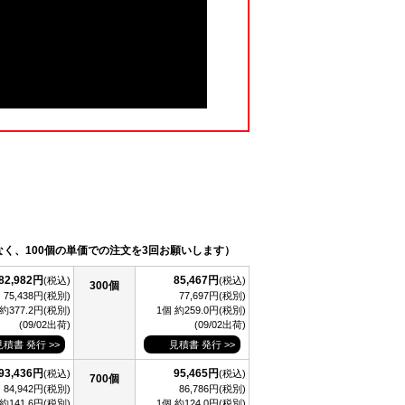
なく、100個の単価での注文を3回お願いします）
82,982円
85,467円
(税込)
(税込)
300個
75,438円(税別)
77,697円(税別)
 約377.2円(税別)
1個 約259.0円(税別)
(09/02出荷)
(09/02出荷)
見積書 発行 >>
見積書 発行 >>
93,436円
95,465円
(税込)
(税込)
700個
84,942円(税別)
86,786円(税別)
 約141.6円(税別)
1個 約124.0円(税別)