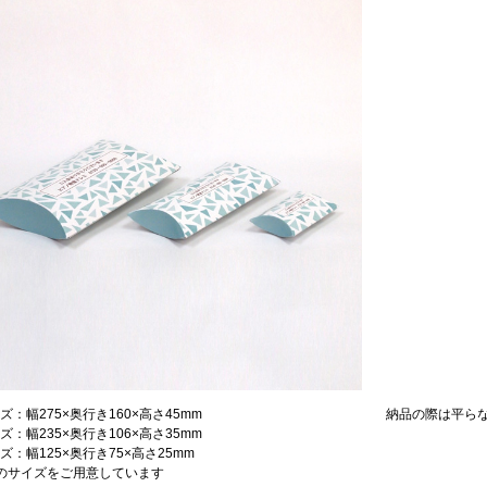
ズ：幅275×奥行き160×高さ45mm
納品の際は平ら
ズ：幅235×奥行き106×高さ35mm
ズ：幅125×奥行き75×高さ25mm
のサイズをご用意しています