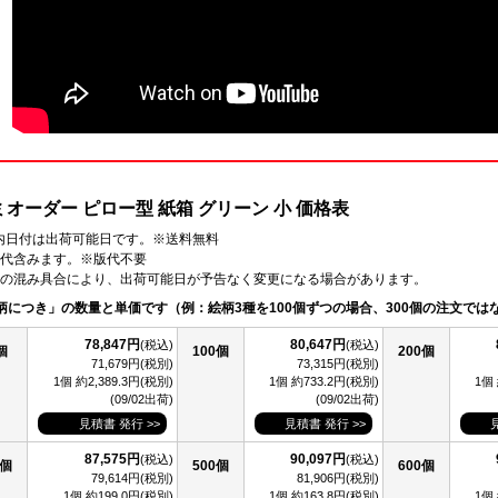
ミオーダー ピロー型 紙箱 グリーン 小 価格表
 ) 内日付は出荷可能日です。※送料無料
代含みます。※版代不要
の混み具合により、出荷可能日が予告なく変更になる場合があります。
柄につき」の数量と単価です（例：絵柄3種を100個ずつの場合、300個の注文では
78,847円
80,647円
(税込)
(税込)
個
100個
200個
71,679円(税別)
73,315円(税別)
1個 約2,389.3円(税別)
1個 約733.2円(税別)
1個
(09/02出荷)
(09/02出荷)
見積書 発行 >>
見積書 発行 >>
87,575円
90,097円
(税込)
(税込)
0個
500個
600個
79,614円(税別)
81,906円(税別)
1個 約199.0円(税別)
1個 約163.8円(税別)
1個