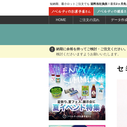
短納期、最小ロットご注文でも
送料当社負担！
最長
2ヶ月先
HOME
ご注文の流れ
データ作
error
納期に余裕を持ってご検討・ご注文ください
検討くださいますようお願いいたします。
セ